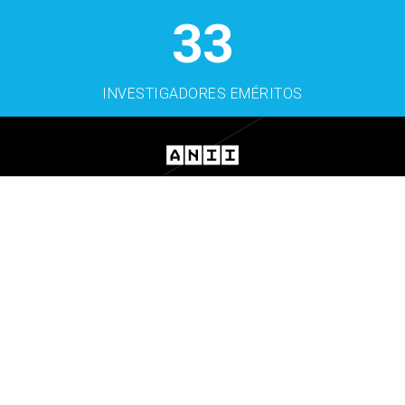
33
INVESTIGADORES EMÉRITOS
sni@anii.org.uy
+598 2600 4411
Interno 4