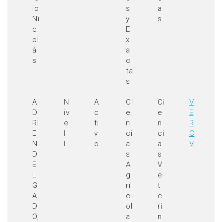
io
s
a
Ni
y
s
c
E
ol
x
á
a
s
c
ta
s
A
N
A
Ci
Ci
V
D
iv
c
e
e
E
RI
e
ti
n
n
R
E
l
v
ci
ci
C
N
I
o
a
a
V
D
s
s
E
A
V
L
g
e
G
rí
t
A
c
e
D
ol
ri
O,
a
n