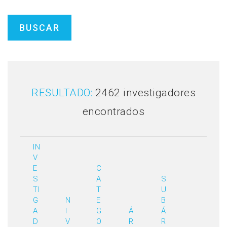
RESULTADO:
2462 investigadores
encontrados
IN
V
E
C
S
A
S
TI
T
U
G
N
E
B
A
I
G
Á
Á
D
V
O
R
R