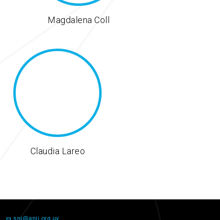
Magdalena Coll
Claudia Lareo
sni@anii.org.uy