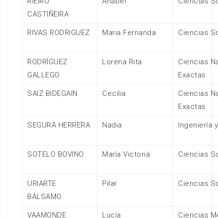
RIEIRO
Anabel
Ciencias S
CASTIÑEIRA
RIVAS RODRIGUEZ
Maria Fernanda
Ciencias S
RODRÍGUEZ
Lorena Rita
Ciencias Na
GALLEGO
Exactas
SAIZ BIDEGAIN
Cecilia
Ciencias Na
Exactas
SEGURA HERRERA
Nadia
Ingeniería 
SOTELO BOVINO
María Victoria
Ciencias S
URIARTE
Pilar
Ciencias S
BÁLSAMO
VAAMONDE
Lucía
Ciencias M